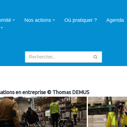
omité
Nos actions
Où pratiquer ?
Agenda
isations en entreprise © Thomas DEMUS